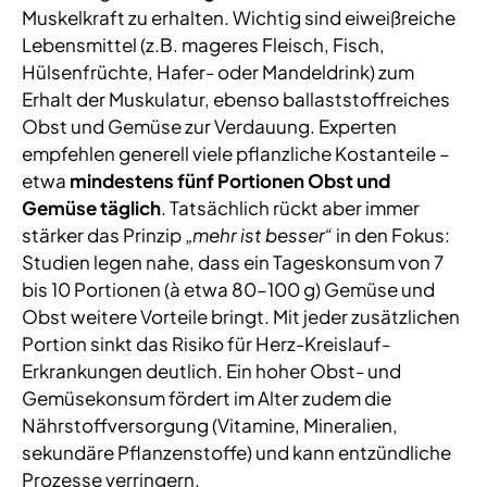
Muskelkraft zu erhalten. Wichtig sind eiweißreiche
Lebensmittel (z.B. mageres Fleisch, Fisch,
Hülsenfrüchte, Hafer- oder Mandeldrink) zum
Erhalt der Muskulatur, ebenso ballaststoffreiches
Obst und Gemüse zur Verdauung. Experten
empfehlen generell viele pflanzliche Kostanteile –
etwa
mindestens fünf Portionen Obst und
Gemüse täglich
. Tatsächlich rückt aber immer
stärker das Prinzip
„mehr ist besser“
in den Fokus:
Studien legen nahe, dass ein Tageskonsum von 7
bis 10 Portionen (à etwa 80–100 g) Gemüse und
Obst weitere Vorteile bringt. Mit jeder zusätzlichen
Portion sinkt das Risiko für Herz-Kreislauf-
Erkrankungen deutlich. Ein hoher Obst- und
Gemüsekonsum fördert im Alter zudem die
Nährstoffversorgung (Vitamine, Mineralien,
sekundäre Pflanzenstoffe) und kann entzündliche
Prozesse verringern.