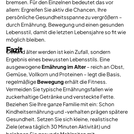
bremsen. Für den Einzelnen bedeutet das vor
allem: Ergreifen Sie aktiv die Chancen, Ihre
persönliche Gesundheitsspanne zu vergrößern –
durch Ernährung, Bewegung und einen gesunden
Lebensstil, damit die letzten Lebensjahre so fit wie
möglich bleiben.
Fazit
Gesund älter werden ist kein Zufall, sondern
Ergebnis eines bewussten Lebensstils. Eine
ausgewogene
Ernährung im Alter
– reich an Obst,
Gemüse, Vollkorn und Proteinen – legt die Basis,
regelmäßige
Bewegung
erhält die Fitness.
Vermeiden Sie typische Ernährungsfallen wie
zuckerhaltige Getränke und versteckte Fette.
Beziehen Sie Ihre ganze Familie mit ein: Schon
Kindheitsernährung und -verhalten prägen spätere
Gesundheit. Setzen Sie sich kleine, realistische
Ziele (etwa täglich 30 Minuten Aktivität) und
belohnen Sie gesunde Mahlzeiten mit