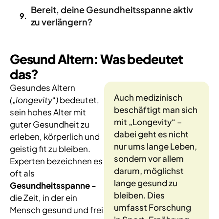
Bereit, deine Gesundheitsspanne aktiv
zu verlängern?
Gesund Altern: Was bedeutet
das?
Gesundes Altern
Auch medizinisch
(„longevity“)
bedeutet,
beschäftigt man sich
sein hohes Alter mit
mit „Longevity“ –
guter Gesundheit zu
dabei geht es nicht
erleben, körperlich und
nur ums lange Leben,
geistig fit zu bleiben.
sondern vor allem
Experten bezeichnen es
darum, möglichst
oft als
lange gesund zu
Gesundheitsspanne
–
bleiben. Dies
die Zeit, in der ein
umfasst Forschung
Mensch gesund und frei