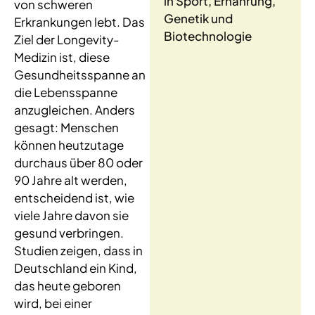
in Sport, Ernährung,
von schweren
Genetik und
Erkrankungen lebt. Das
Biotechnologie
Ziel der Longevity-
Medizin ist, diese
Gesundheitsspanne an
die Lebensspanne
anzugleichen. Anders
gesagt: Menschen
können heutzutage
durchaus über 80 oder
90 Jahre alt werden,
entscheidend ist, wie
viele Jahre davon sie
gesund verbringen.
Studien zeigen, dass in
Deutschland ein Kind,
das heute geboren
wird, bei einer