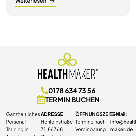
Weiterlesen
0178 634 73 56
TERMIN BUCHEN
Ganzheitliches
ADRESSE
ÖFFNUNGSZEITEN
E-Mail:
Personal
Henleinstraße
Termine nach
info@healt
Training in
31, 86368
Vereinbarung
maker.de