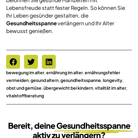
Lebensfreude statt fester Regeln. So können Sie
Ihr Leben gesünder gestalten, die
Gesundheitsspanne
verlängern und Ihr Alter
bewusst genießen.
bewegung im alter
,
ernährung im alter
,
ernährungsfehler
vermeiden
,
gesund altern
,
gesundheitsspanne
,
longevity
,
obst und gemüse
,
übergewicht bei kindern
,
vitalität im alter
,
vitalstoffberatung
Bereit, deine
Gesundheitsspanne
aktiv zu verlängern?