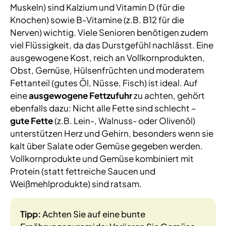
Muskeln) sind Kalzium und Vitamin D (für die
Knochen) sowie B-Vitamine (z.B. B12 für die
Nerven) wichtig. Viele Senioren benötigen zudem
viel Flüssigkeit, da das Durstgefühl nachlässt. Eine
ausgewogene Kost, reich an Vollkornprodukten,
Obst, Gemüse, Hülsenfrüchten und moderatem
Fettanteil (gutes Öl, Nüsse, Fisch) ist ideal. Auf
eine
ausgewogene Fettzufuhr
zu achten, gehört
ebenfalls dazu: Nicht alle Fette sind schlecht –
gute Fette
(z.B. Lein-, Walnuss- oder Olivenöl)
unterstützen Herz und Gehirn, besonders wenn sie
kalt über Salate oder Gemüse gegeben werden.
Vollkornprodukte und Gemüse kombiniert mit
Protein (statt fettreiche Saucen und
Weißmehlprodukte) sind ratsam.
Tipp:
Achten Sie auf eine bunte