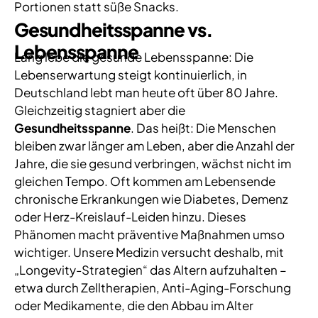
Portionen statt süße Snacks.
Gesundheitsspanne vs.
Lebensspanne
Lang lebe die gesunde Lebensspanne: Die
Lebenserwartung steigt kontinuierlich, in
Deutschland lebt man heute oft über 80 Jahre.
Gleichzeitig stagniert aber die
Gesundheitsspanne
. Das heißt: Die Menschen
bleiben zwar länger am Leben, aber die Anzahl der
Jahre, die sie gesund verbringen, wächst nicht im
gleichen Tempo. Oft kommen am Lebensende
chronische Erkrankungen wie Diabetes, Demenz
oder Herz-Kreislauf-Leiden hinzu. Dieses
Phänomen macht präventive Maßnahmen umso
wichtiger. Unsere Medizin versucht deshalb, mit
„Longevity-Strategien“ das Altern aufzuhalten –
etwa durch Zelltherapien, Anti-Aging-Forschung
oder Medikamente, die den Abbau im Alter