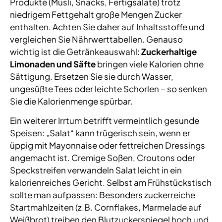
Produkte (Müsli, Snacks, Fertigsalate) trotz
niedrigem Fettgehalt große Mengen Zucker
enthalten. Achten Sie daher auf Inhaltsstoffe und
vergleichen Sie Nährwerttabellen. Genauso
wichtig ist die Getränkeauswahl:
Zuckerhaltige
Limonaden und Säfte
bringen viele Kalorien ohne
Sättigung. Ersetzen Sie sie durch Wasser,
ungesüßte Tees oder leichte Schorlen – so senken
Sie die Kalorienmenge spürbar.
Ein weiterer Irrtum betrifft vermeintlich gesunde
Speisen: „Salat“ kann trügerisch sein, wenn er
üppig mit Mayonnaise oder fettreichen Dressings
angemacht ist. Cremige Soßen, Croutons oder
Speckstreifen verwandeln Salat leicht in ein
kalorienreiches Gericht. Selbst am Frühstückstisch
sollte man aufpassen: Besonders zuckerreiche
Startmahlzeiten (z.B. Cornflakes, Marmelade auf
Weißbrot) treiben den Blutzuckerspiegel hoch und