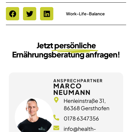
Work-Life-Balance
Jetzt
persönliche
Ernährungsberatung anfragen!
ANSPRECHPARTNER
MARCO
NEUMANN
Henleinstraße 31,
86368 Gersthofen
0178 6347356
info@health-