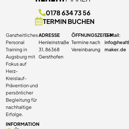
0178 634 73 56
TERMIN BUCHEN
Ganzheitliches
ADRESSE
ÖFFNUNGSZEITEN
E-Mail:
Personal
Henleinstraße
Termine nach
info@healt
Training in
31, 86368
Vereinbarung
maker.de
Augsburg mit
Gersthofen
Fokus auf
Herz-
Kreislauf-
Prävention und
persönlicher
Begleitung für
nachhaltige
Erfolge.
INFORMATION