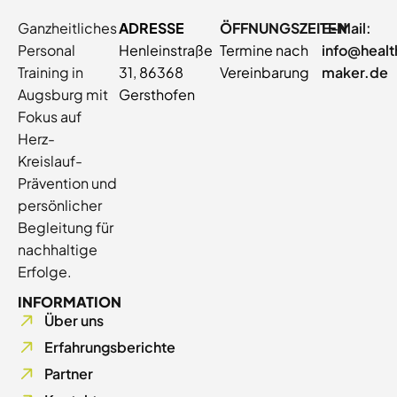
Ganzheitliches
ADRESSE
ÖFFNUNGSZEITEN
E-Mail:
Personal
Henleinstraße
Termine nach
info@healt
Training in
31, 86368
Vereinbarung
maker.de
Augsburg mit
Gersthofen
Fokus auf
Herz-
Kreislauf-
Prävention und
persönlicher
Begleitung für
nachhaltige
Erfolge.
INFORMATION
Über uns
Erfahrungsberichte
Partner