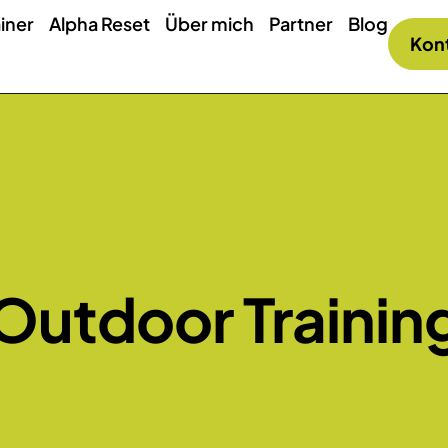
iner
Alpha Reset
Über mich
Partner
Blog
Kon
Outdoor Trainin