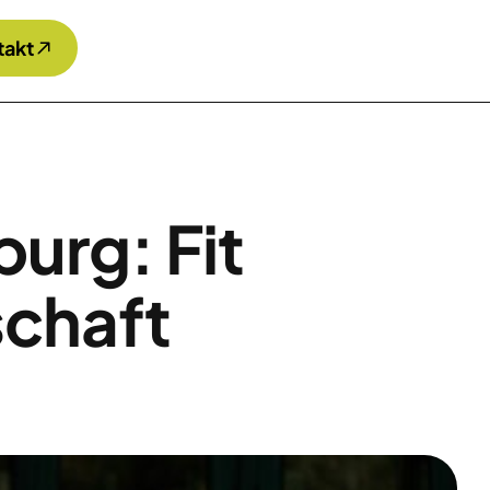
takt
burg: Fit
chaft