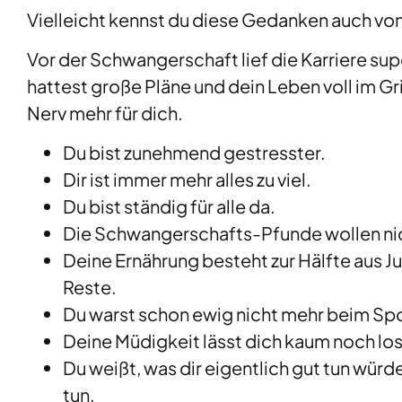
Vielleicht kennst du diese Gedanken auch von 
Vor der Schwangerschaft lief die Karriere super
hattest große Pläne und dein Leben voll im Grif
Nerv mehr für dich.
Du bist zunehmend gestresster.
Dir ist immer mehr alles zu viel.
Du bist ständig für alle da.
Die Schwangerschafts-Pfunde wollen nic
Deine Ernährung besteht zur Hälfte aus J
Reste.
Du warst schon ewig nicht mehr beim Spo
Deine Müdigkeit lässt dich kaum noch los
Du weißt, was dir eigentlich gut tun würde
tun.