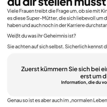
du dir stellen musst
Viele Frauen treibt die Frage um, ob sie mit Ki
es diese Super-Mütter, die sich liebevoll um d
haben und auch noch in der Karriere durchstar
Weißt du was ihr Geheimnis ist?
Sie achten auf sich selbst. Sicherlich kennst
Zuerst kümmern Sie sich bei ei
erst um d
Information, die du 
Genau so ist es aber auch im „normalen Leben