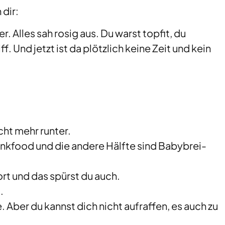
dir:
. Alles sah rosig aus. Du warst topfit, du
f. Und jetzt ist da plötzlich keine Zeit und kein
ht mehr runter.
unkfood und die andere Hälfte sind Babybrei-
rt und das spürst du auch.
.
. Aber du kannst dich nicht aufraffen, es auch zu