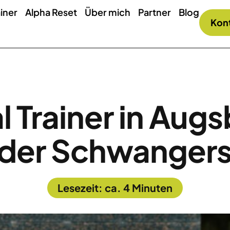
iner
Alpha Reset
Über mich
Partner
Blog
Kon
 Trainer in Augs
 der Schwangers
Lesezeit: ca. 4 Minuten