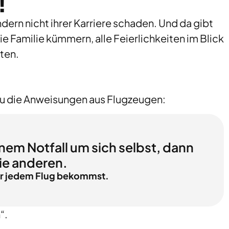
!
ndern nicht ihrer Karriere schaden. Und da gibt
ie Familie kümmern, alle Feierlichkeiten im Blick
ten.
 du die Anweisungen aus Flugzeugen:
nem Notfall um sich selbst, dann
ie anderen.
vor jedem Flug bekommst.
“.